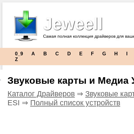
Jeweell
Самая полная коллекция драйверов для ваш
0_9
A
B
C
D
E
F
G
H
I
Z
Звуковые карты и Медиа 
Каталог Драйверов
⇒
Звуковые кар
ESI ⇒
Полный список устройств