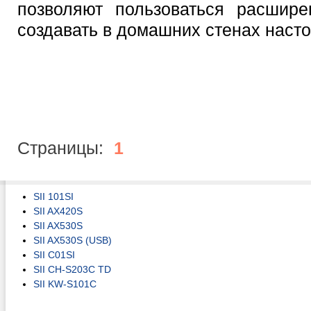
позволяют пользоваться расшир
создавать в домашних стенах наст
Страницы:
1
SII 101SI
SII AX420S
SII AX530S
SII AX530S (USB)
SII C01SI
SII CH-S203C TD
SII KW-S101C