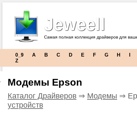
Jeweell
Самая полная коллекция драйверов для ваш
0_9
A
B
C
D
E
F
G
H
I
Z
Модемы Epson
Каталог Драйверов
⇒
Модемы
⇒ Ep
устройств