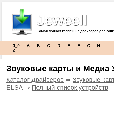
Jeweell
Самая полная коллекция драйверов для ваш
0_9
A
B
C
D
E
F
G
H
I
Z
Звуковые карты и Медиа 
Каталог Драйверов
⇒
Звуковые кар
ELSA ⇒
Полный список устройств