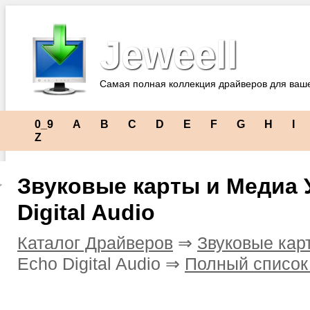
Jeweell
Самая полная коллекция драйверов для ваш
0_9
A
B
C
D
E
F
G
H
I
Z
Звуковые карты и Медиа 
Digital Audio
Каталог Драйверов
⇒
Звуковые кар
Echo Digital Audio ⇒
Полный список