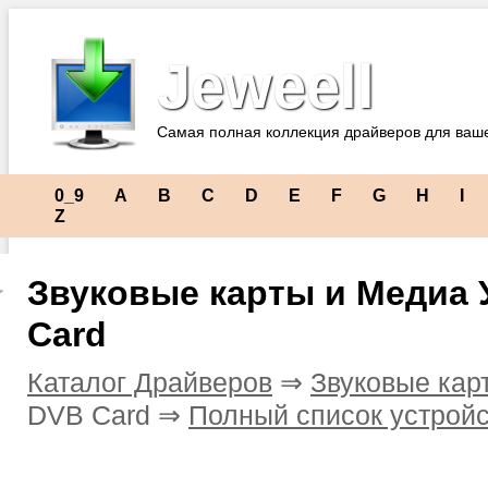
Jeweell
Самая полная коллекция драйверов для ваш
0_9
A
B
C
D
E
F
G
H
I
Z
Звуковые карты и Медиа 
Card
Каталог Драйверов
⇒
Звуковые кар
DVB Card ⇒
Полный список устройс