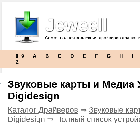
Jeweell
Самая полная коллекция драйверов для ваш
0_9
A
B
C
D
E
F
G
H
I
Z
Звуковые карты и Медиа 
Digidesign
Каталог Драйверов
⇒
Звуковые кар
Digidesign ⇒
Полный список устрой