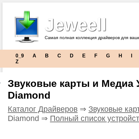
Jeweell
Самая полная коллекция драйверов для ваш
0_9
A
B
C
D
E
F
G
H
I
Z
Звуковые карты и Медиа 
Diamond
Каталог Драйверов
⇒
Звуковые кар
Diamond ⇒
Полный список устройс