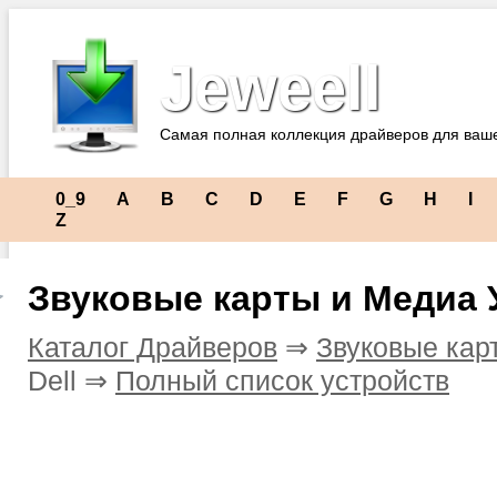
Jeweell
Самая полная коллекция драйверов для ваш
0_9
A
B
C
D
E
F
G
H
I
Z
Звуковые карты и Медиа У
Каталог Драйверов
⇒
Звуковые кар
Dell ⇒
Полный список устройств