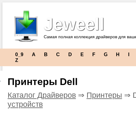
Jeweell
Самая полная коллекция драйверов для ваш
0_9
A
B
C
D
E
F
G
H
I
Z
Принтеры Dell
Каталог Драйверов
⇒
Принтеры
⇒ D
устройств