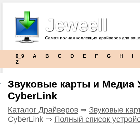
Jeweell
Самая полная коллекция драйверов для ваш
0_9
A
B
C
D
E
F
G
H
I
Z
Звуковые карты и Медиа 
CyberLink
Каталог Драйверов
⇒
Звуковые кар
CyberLink ⇒
Полный список устрой