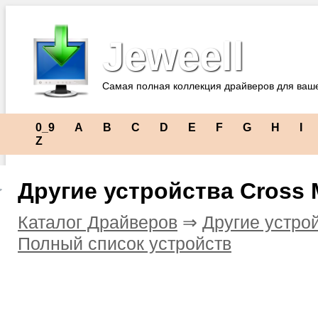
Jeweell
Самая полная коллекция драйверов для ваш
0_9
A
B
C
D
E
F
G
H
I
Z
Другие устройства Cross 
Каталог Драйверов
⇒
Другие устро
Полный список устройств