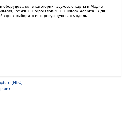
й оборудования в категории "Звуковые карты и Медиа
stems, Inc./NEC Corporation/NEC CustomTechnica". Для
айверов, выберите интересующую вас модель
apture (NEC)
pture