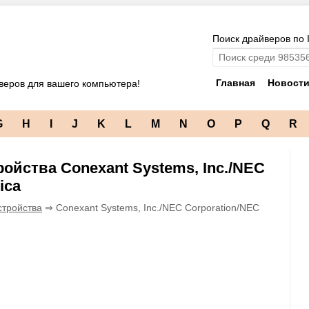
Поиск драйверов по 
Главная
Новост
веров для вашего компьютера!
G
H
I
J
K
L
M
N
O
P
Q
R
ойства Conexant Systems, Inc./NEC
ica
стройства
⇒ Conexant Systems, Inc./NEC Corporation/NEC