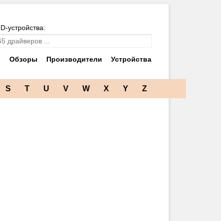
ID-устройства:
и
Обзоры
Производители
Устройства
S
T
U
V
W
X
Y
Z