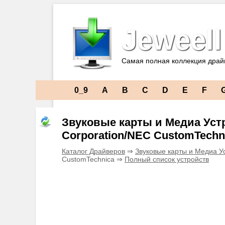
Jeweell
Самая полная коллекция драй
0_9
A
B
C
D
E
F
Звуковые карты и Медиа Устр
Corporation/NEC CustomTechn
Каталог Драйверов
⇒
Звуковые карты и Медиа У
CustomTechnica ⇒
Полный список устройств