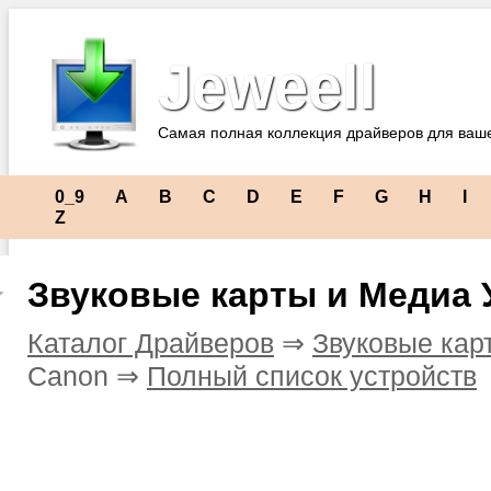
Jeweell
Самая полная коллекция драйверов для ваш
0_9
A
B
C
D
E
F
G
H
I
Z
Звуковые карты и Медиа 
Каталог Драйверов
⇒
Звуковые кар
Canon ⇒
Полный список устройств