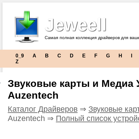
Jeweell
Самая полная коллекция драйверов для ваш
0_9
A
B
C
D
E
F
G
H
I
Z
Звуковые карты и Медиа 
Auzentech
Каталог Драйверов
⇒
Звуковые кар
Auzentech ⇒
Полный список устрой