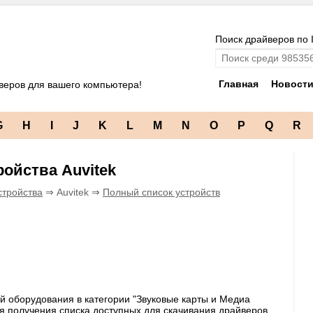
Поиск драйверов по 
Главная
Новост
веров для вашего компьютера!
G
H
I
J
K
L
M
N
O
P
Q
R
ойства Auvitek
стройства
⇒ Auvitek ⇒
Полный список устройств
й оборудования в категории "Звуковые карты и Медиа
ля получения списка доступных для скачивания драйверов,