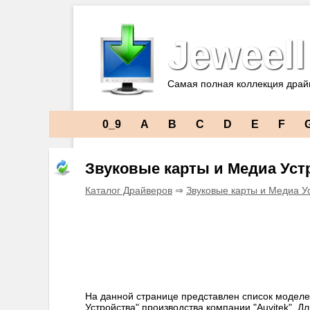
Jeweell
Самая полная коллекция драй
0_9
A
B
C
D
E
F
Звуковые карты и Медиа Устр
Каталог Драйверов
⇒
Звуковые карты и Медиа У
На данной странице представлен список моделе
Устройства" производства компании "Auvitek". Д