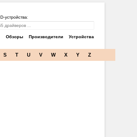
ID-устройства:
и
Обзоры
Производители
Устройства
S
T
U
V
W
X
Y
Z