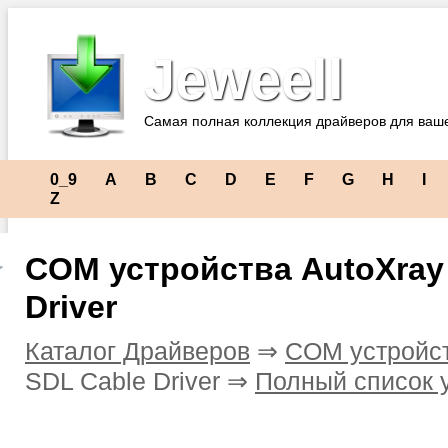
Jeweell
Самая полная коллекция драйверов для ваш
0_9
A
B
C
D
E
F
G
H
I
Z
COM устройства AutoXray
Driver
Каталог Драйверов
⇒
COM устройс
SDL Cable Driver ⇒
Полный список 