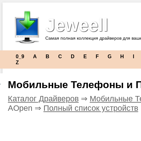
Jeweell
Самая полная коллекция драйверов для ваш
0_9
A
B
C
D
E
F
G
H
I
Z
Мобильные Телефоны и 
Каталог Драйверов
⇒
Мобильные Т
AOpen ⇒
Полный список устройств