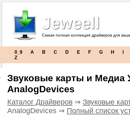
Jeweell
Самая полная коллекция драйверов для ваш
0_9
A
B
C
D
E
F
G
H
I
Z
Звуковые карты и Медиа 
AnalogDevices
Каталог Драйверов
⇒
Звуковые кар
AnalogDevices ⇒
Полный список ус