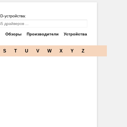
ID-устройства:
и
Обзоры
Производители
Устройства
S
T
U
V
W
X
Y
Z