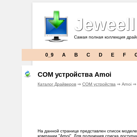
Jeweell
Самая полная коллекция драй
0_9
A
B
C
D
E
F
COM устройства Amoi
Каталог Драйверов
⇒
COM устройства
⇒ Amoi 
На данной странице представлен список моделе
компании "Amoi". Для получения списка доступ