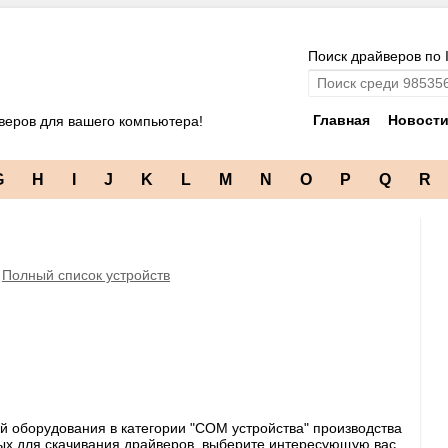
Поиск драйверов по 
Главная
Новост
веров для вашего компьютера!
G
H
I
J
K
L
M
N
O
P
Q
R
⇒
Полный список устройств
й оборудования в категории "COM устройства" производства
ных для скачивания драйверов, выберите интересующую вас