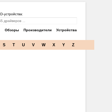
ID-устройства:
и
Обзоры
Производители
Устройства
S
T
U
V
W
X
Y
Z