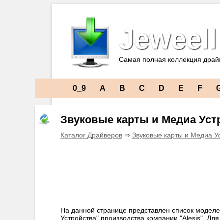
Jeweell
Самая полная коллекция драй
0_9
A
B
C
D
E
F
Звуковые карты и Медиа Устр
Каталог Драйверов
⇒
Звуковые карты и Медиа У
На данной странице представлен список моделе
Устройства" производства компании "Alesis". Дл