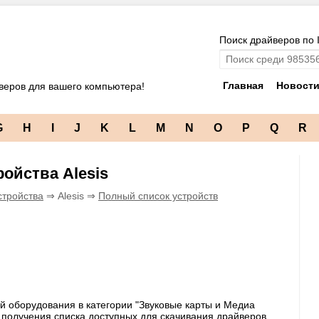
Поиск драйверов по 
Главная
Новост
веров для вашего компьютера!
G
H
I
J
K
L
M
N
O
P
Q
R
ойства Alesis
стройства
⇒ Alesis ⇒
Полный список устройств
й оборудования в категории "Звуковые карты и Медиа
я получения списка доступных для скачивания драйверов,