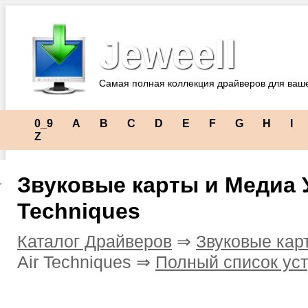
Jeweell
Самая полная коллекция драйверов для ваш
0_9
A
B
C
D
E
F
G
H
I
Z
Звуковые карты и Медиа У
Techniques
Каталог Драйверов
⇒
Звуковые кар
Air Techniques ⇒
Полный список ус