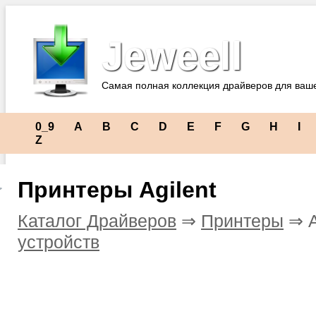
Jeweell
Самая полная коллекция драйверов для ваш
0_9
A
B
C
D
E
F
G
H
I
Z
Принтеры Agilent
Каталог Драйверов
⇒
Принтеры
⇒ A
устройств