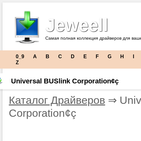
Jeweell
Самая полная коллекция драйверов для ваш
0_9
A
B
C
D
E
F
G
H
I
Z
Universal BUSlink Corporation¢ç
Каталог Драйверов
⇒ Univ
Corporation¢ç